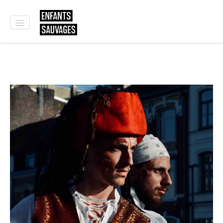
ACCUEIL
QUI SOMMES NOUS ?
SPECTACLES
ATELIERS
NOS CLIENTS
CONTACT
E-SHOP
🇬🇧