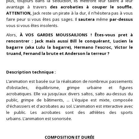
plus, toujours dans la séduction, ils mettront leur talent à leur
avantage à travers
des acrobaties à couper le souffle.
ATTENTION,
Jack reste un pirate à la dur, il n'hésitera pas à vous
faire peur si vous êtes pas sages. Il
sautera
même
par-dessus
vous si vous êtes insolents.
Alors,
À VOS GARDES MOUSSAILlONS ! Êtes-vous pret à
rencontrer : Jack mais aussi Bill le conquérant, Lucien la
bagarre (aka Lulu la bagarre), Hermano l’escroc, Victor le
truand, Fernand la brute et Anderson la terreur ?
Description technique :
L’animation est basée sur la réalisation de nombreux passements
d’obstacles, équilibrisme, grimpe urbaine et figures
acrobatiques. Elle va jusqu’aux divers saltos, salto au-dessus du
public, grimpe de bâtiments, ... L'équipe est mixte, composée
d'échassiers et d'acrobates au sol. L’animation est interactive avec
le public. Les acrobates sont des athlètes des sports
urbains. L’animation est sonorisée.
COMPOSITION ET DURÉE