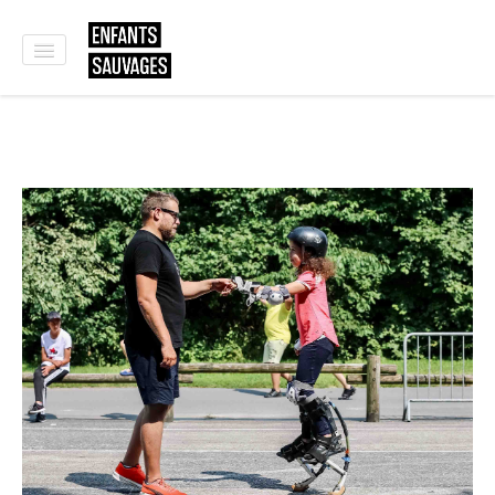
ACCUEIL
QUI SOMMES NOUS ?
SPECTACLES
ATELIERS
NOS CLIENTS
CONTACT
E-SHOP
🇬🇧