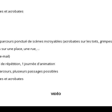
es et acrobates
arcours ponctué de scènes incroyables (acrobaties sur les toits, grimpes ur
sur une place, une rue, ...
e-mail)
 de répétition, 1 journée d'animation
arcours, plusieurs passages possibles
es et acrobates
VIDÉO