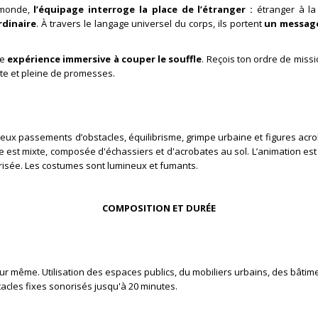
 monde,
l’équipage interroge la place de l’étranger :
étranger à la 
rdinaire
. À travers le langage universel du corps, ils portent
un message
te
expérience immersive à couper le souffle
. Reçois ton ordre de miss
te et pleine de promesses.
breux passements d’obstacles,
équilibrisme
, grimpe urbaine et figures acr
 est mixte, composée d'échassiers et d'acrobates au sol. L
’animation est 
risée. Les costumes sont lumineux et fumants.
COMPOSITION ET DURÉE
 même. Utilisation des espaces publics, du mobiliers urbains, des bâtimen
tacles fixes sonorisés jusqu'à 20 minutes.