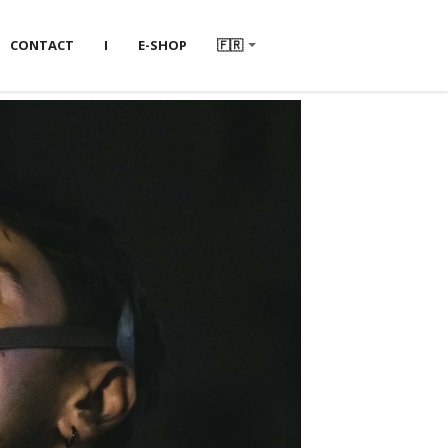
CONTACT
I
E-SHOP
🇫🇷